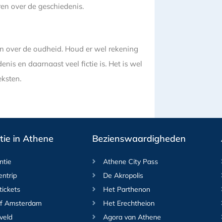
en over de geschiedenis.
en over de oudheid. Houd er wel rekening
is en daarnaast veel fictie is. Het is wel
eksten.
ie in Athene
Bezienswaardigheden
ntie
Athene City Pass
entrip
De Akropolis
tickets
Het Parthenon
f Amsterdam
Het Erechtheion
veld
Agora van Athene