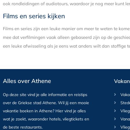
ook rondleidingen of audiotours, waardoor je nog meer kunt ler
Films en series kijken
Films en series zijn een leuke manier om meer te weten te kom
mee dat verfilmingen vaak alleen gebaseerd zijn op de geschieden
een leuke afwisseling als je eens wat anders wilt dan stoffige t
Alles over Athene
Vakant
Op deze site vind je alle informatie en reistips
Vaka
over de Griekse stad Athene. Wil jij een mooie
Sted
vakantie boeken in Athene? Hier vind je alles
Vlieg
wat je zoekt, waaronder hotels, vliegtickets en
Vana
de beste restaurants.
Vlieg