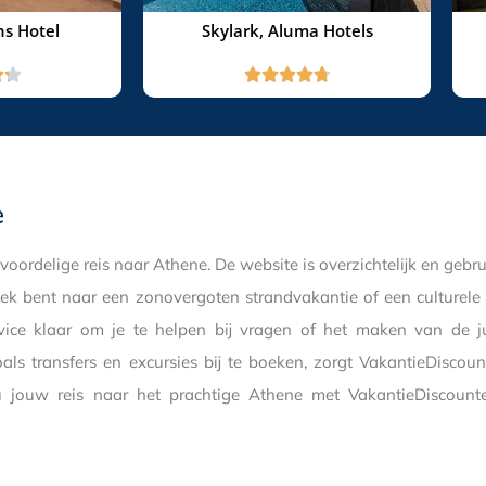
s Hotel
Skylark, Aluma Hotels







e
ordelige reis naar Athene. De website is overzichtelijk en gebrui
k bent naar een zonovergoten strandvakantie of een culturele s
rvice klaar om je te helpen bij vragen of het maken van de j
als transfers en excursies bij te boeken, zorgt VakantieDiscou
jouw reis naar het prachtige Athene met VakantieDiscounter