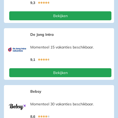
9,3





Bekijken
De Jong Intra
Momenteel 15 vakanties beschikbaar.
9,1





Bekijken
Bebsy
Momenteel 30 vakanties beschikbaar.
8,6




