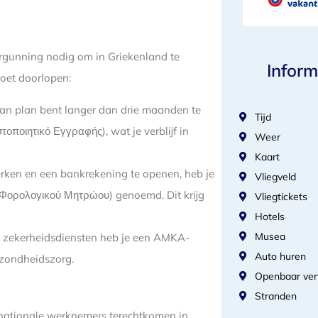
rgunning nodig om in Griekenland te
Inform
moet doorlopen:
je van plan bent langer dan drie maanden te
Tijd
Πιστοποιητικό Εγγραφής), wat je verblijf in
Weer
Kaart
erken en een bankrekening te openen, heb je
Vliegveld
 Φορολογικού Μητρώου) genoemd. Dit krijg
Vliegtickets
Hotels
Musea
le zekerheidsdiensten heb je een AMKA-
Auto huren
ezondheidszorg.
Openbaar ver
Stranden
rnationale werknemers terechtkomen in