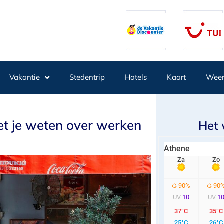
Vakantie
Stedentrip
Hotels
Kaart
Wee
et je weten over werken
Het 