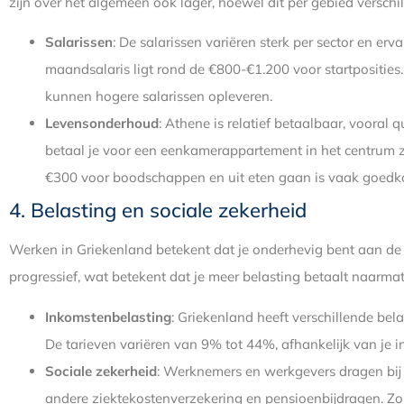
zijn over het algemeen ook lager, hoewel dit per gebied verschil
Salarissen
: De salarissen variëren sterk per sector en er
maandsalaris ligt rond de €800-€1.200 voor startposities
kunnen hogere salarissen opleveren.
Levensonderhoud
: Athene is relatief betaalbaar, voora
betaal je voor een eenkamerappartement in het centrum
€300 voor boodschappen en uit eten gaan is vaak goedk
4. Belasting en sociale zekerheid
Werken in Griekenland betekent dat je onderhevig bent aan de G
progressief, wat betekent dat je meer belasting betaalt naarmat
Inkomstenbelasting
: Griekenland heeft verschillende bel
De tarieven variëren van 9% tot 44%, afhankelijk van je 
Sociale zekerheid
: Werknemers en werkgevers dragen bij 
andere ziektekostenverzekering en pensioenbijdragen. Zo