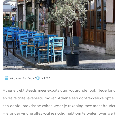
oktober 12, 2024
21:24
Athene trekt steeds meer expats aan, waaronder ook Nederlande
en de relaxte levensstijl maken Athene een aantrekkelijke opti
een aantal praktische zaken waar je rekening mee moet houden
Hieronder vind je alles wat je nodig hebt om te weten over wer